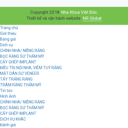
Copyright 2018
Nha Khoa Việt Đức.
Thiết kế và vận hành website:
NR Global
Trang chủ
Giới thiệu
Bảng giá
Dịch vụ
CHỈNH NHA/ NIỀNG RĂNG
BỌC RĂNG SỨ THẨM MỸ
CẤY GHÉP IMPLANT
ĐIỀU TRỊ NỘI NHA, VIÊM TUỶ RĂNG
MẶT DÁN SỨ VENEER
TẨY TRẮNG RĂNG
TRÁM RĂNG THẨM MỸ
Tin tức
Hình Ảnh
CHỈNH NHA/ NIỀNG RĂNG
BỌC RĂNG SỨ THẨM MỸ
CẤY GHÉP IMPLANT
DỊCH VỤ KHÁC
Đánh giá