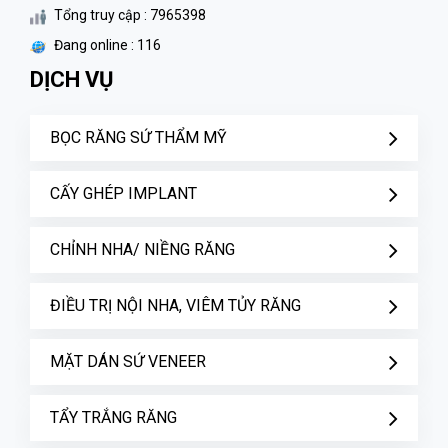
Tổng truy cập : 7965398
Đang online : 116
DỊCH VỤ
BỌC RĂNG SỨ THẨM MỸ
CẤY GHÉP IMPLANT
CHỈNH NHA/ NIỀNG RĂNG
ĐIỀU TRỊ NỘI NHA, VIÊM TỦY RĂNG
MẶT DÁN SỨ VENEER
TẨY TRẮNG RĂNG